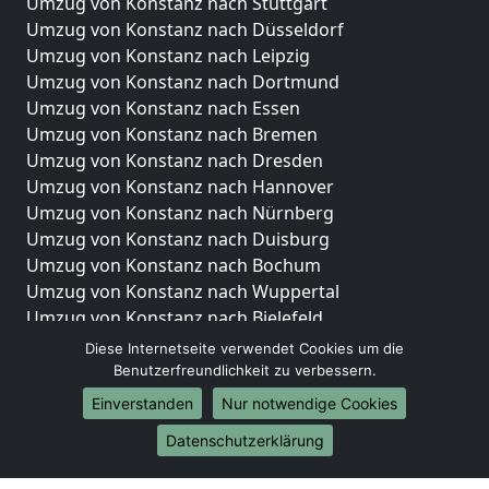
Umzug von Konstanz nach Stuttgart
Umzug von Konstanz nach Düsseldorf
Umzug von Konstanz nach Leipzig
Umzug von Konstanz nach Dortmund
Umzug von Konstanz nach Essen
Umzug von Konstanz nach Bremen
Umzug von Konstanz nach Dresden
Umzug von Konstanz nach Hannover
Umzug von Konstanz nach Nürnberg
Umzug von Konstanz nach Duisburg
Umzug von Konstanz nach Bochum
Umzug von Konstanz nach Wuppertal
Umzug von Konstanz nach Bielefeld
Umzug von Konstanz nach Bonn
Diese Internetseite verwendet Cookies um die
Umzug von Konstanz nach Münster
Benutzerfreundlichkeit zu verbessern.
Einverstanden
Nur notwendige Cookies
Internationale-Umzüge
Datenschutzerklärung
Umzug von Konstanz nach Brasilien
Umzug von Konstanz nach Brunei Darussalam