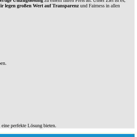
wertige Umzugslösung
zu einem fairen Preis an. Unser Ziel ist es,
r legen großen Wert auf Transparenz
und Fairness in allen
ben.
eine perfekte Lösung bieten.