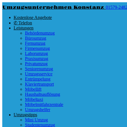
Umzugsunternehmen Konstanz
01579-248
Kostenlose Angebote
✆ Telefon
Leistungen
Behördenumzug
Büroumzug
Fernumzug
Firmenumzug
Laborumzug
Praxisumzug
Privatumzug
Seniorenumzug
Umzugsservice
Entrümpelung
Klaviertransport
Möbellift
Haushaltsauflösung
Möbeltaxi
Möbelmitfahrzentrale
Umzugshelfer
Umzugstipps
Mini Umzug
Studentenumzug