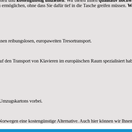
onell und
kostengünstig umziehen
. Wir bieten Ihnen
qualitativ hoch
rmöglichen, ohne dass Sie dafür tief in die Tasche greifen müssen.
Wi
nen reibungslosen, europaweiten Tresortransport.
auf den Transport von Klavieren im europäischen Raum spezialisiert ha
 Umzugskartons vorbei.
orwegen eine kostengünstige Alternative. Auch hier können wir Ihnen 