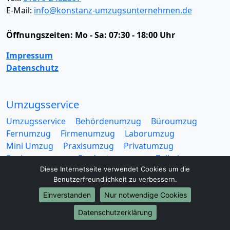
E-Mail:
info@konstanz-umzugsunternehmen.de
Öffnungszeiten:
Mo - Sa: 07:30 - 18:00 Uhr
Impressum
Datenschutz
Umzugsservice
Umzugsservice
Behördenumzug
Büroumzug
Fernumzug
Firmenumzug
Laborumzug
Mini Umzug
Praxisumzug
Privatumzug
Seniorenumzug
Studentenumzug
Beiladung
Entrümpelung
Halteverbotszone
Klaviertransport
Diese Internetseite verwendet Cookies um die
Benutzerfreundlichkeit zu verbessern.
Möbellift
Haushaltsauflösung
Möbeltaxi
Möbelmitfahrzentrale
Umzugskartons
Einverstanden
Nur notwendige Cookies
Datenschutzerklärung