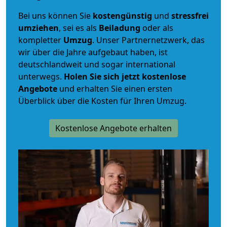
Bei uns können Sie
kostengünstig
und
stressfrei
umziehen
, sei es als
Beiladung
oder als
kompletter
Umzug
. Unser Partnernetzwerk, das
wir über die Jahre aufgebaut haben, ist
deutschlandweit und sogar international
unterwegs.
Holen Sie sich jetzt kostenlose
Angebote
und erhalten Sie einen ersten
Überblick über die Kosten für Ihren Umzug.
Kostenlose Angebote erhalten