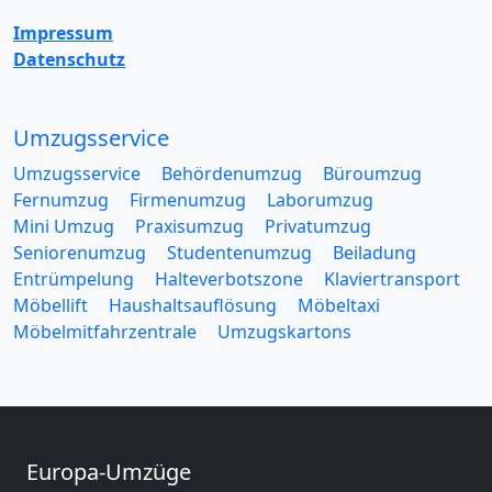
Impressum
Datenschutz
Umzugsservice
Umzugsservice
Behördenumzug
Büroumzug
Fernumzug
Firmenumzug
Laborumzug
Mini Umzug
Praxisumzug
Privatumzug
Seniorenumzug
Studentenumzug
Beiladung
Entrümpelung
Halteverbotszone
Klaviertransport
Möbellift
Haushaltsauflösung
Möbeltaxi
Möbelmitfahrzentrale
Umzugskartons
Europa-Umzüge