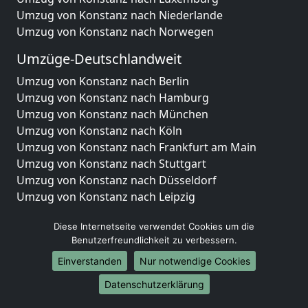
Umzug von Konstanz nach Niederlande
Umzug von Konstanz nach Norwegen
Umzüge-Deutschlandweit
Umzug von Konstanz nach Berlin
Umzug von Konstanz nach Hamburg
Umzug von Konstanz nach München
Umzug von Konstanz nach Köln
Umzug von Konstanz nach Frankfurt am Main
Umzug von Konstanz nach Stuttgart
Umzug von Konstanz nach Düsseldorf
Umzug von Konstanz nach Leipzig
Umzug von Konstanz nach Dortmund
Diese Internetseite verwendet Cookies um die
Umzug von Konstanz nach Essen
Benutzerfreundlichkeit zu verbessern.
Umzug von Konstanz nach Bremen
Umzug von Konstanz nach Dresden
Einverstanden
Nur notwendige Cookies
Umzug von Konstanz nach Hannover
Datenschutzerklärung
Umzug von Konstanz nach Nürnberg