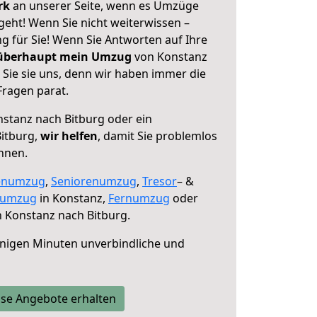
erk
an unserer Seite, wenn es Umzüge
geht! Wenn Sie nicht weiterwissen –
ng für Sie! Wenn Sie Antworten auf Ihre
 überhaupt mein Umzug
von Konstanz
 Sie sie uns, denn wir haben immer die
Fragen parat.
stanz nach Bitburg oder ein
itburg,
wir helfen
, damit Sie problemlos
nnen.
enumzug
,
Seniorenumzug
,
Tresor
– &
numzug
in Konstanz,
Fernumzug
oder
 Konstanz nach Bitburg.
nigen Minuten unverbindliche und
se Angebote erhalten