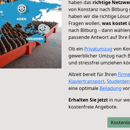
haben das
richtige Netzw
von Konstanz nach Bitburg 
haben wir die richtige Lösu
Fragen wollen,
was kostet
nach Bitburg – dann wählen
passende Antwort auf Ihre 
Ob ein
Privatumzug
von Kon
gewerblicher Umzug nach B
und stressfrei umziehen kö
Allzeit bereit für Ihren
Firm
Klaviertransport
,
Studente
eine optimale
Beiladung
von
Erhalten Sie jetzt
in nur we
kostenfreie Angebote.
Kostenlo