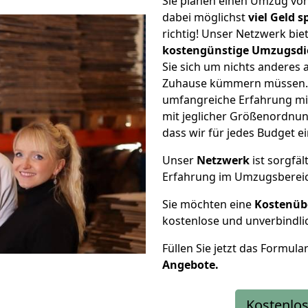
Sie planen einen Umzug vo
dabei möglichst
viel Geld 
richtig! Unser Netzwerk bi
kostengünstige Umzugsdi
Sie sich um nichts anderes 
Zuhause kümmern müssen. W
umfangreiche Erfahrung mi
mit jeglicher Größenordnun
dass wir für jedes Budget 
Unser
Netzwerk
ist sorgfäl
Erfahrung im Umzugsberei
Sie möchten eine
Kostenüb
kostenlose und unverbindli
Füllen Sie jetzt das Formula
Angebote.
Kostenlos