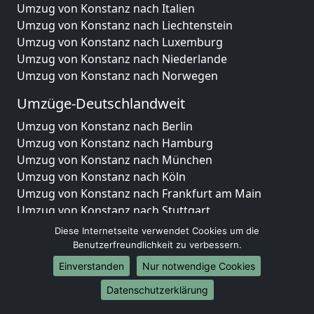
Umzug von Konstanz nach Italien
Umzug von Konstanz nach Liechtenstein
Umzug von Konstanz nach Luxemburg
Umzug von Konstanz nach Niederlande
Umzug von Konstanz nach Norwegen
Umzüge-Deutschlandweit
Umzug von Konstanz nach Berlin
Umzug von Konstanz nach Hamburg
Umzug von Konstanz nach München
Umzug von Konstanz nach Köln
Umzug von Konstanz nach Frankfurt am Main
Umzug von Konstanz nach Stuttgart
Umzug von Konstanz nach Düsseldorf
Diese Internetseite verwendet Cookies um die
Umzug von Konstanz nach Leipzig
Benutzerfreundlichkeit zu verbessern.
Umzug von Konstanz nach Dortmund
Einverstanden
Nur notwendige Cookies
Umzug von Konstanz nach Essen
Datenschutzerklärung
Umzug von Konstanz nach Bremen
Umzug von Konstanz nach Dresden