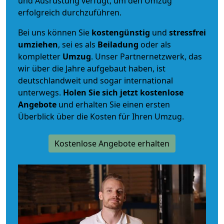
und Ausrüstung verfügt, um den Umzug
erfolgreich durchzuführen.
Bei uns können Sie
kostengünstig
und
stressfrei
umziehen
, sei es als
Beiladung
oder als
kompletter
Umzug
. Unser Partnernetzwerk, das
wir über die Jahre aufgebaut haben, ist
deutschlandweit und sogar international
unterwegs.
Holen Sie sich jetzt kostenlose
Angebote
und erhalten Sie einen ersten
Überblick über die Kosten für Ihren Umzug.
Kostenlose Angebote erhalten