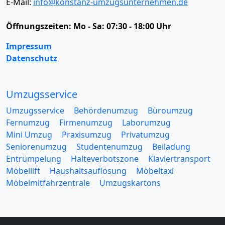
E-Mail:
info@konstanz-umzugsunternehmen.de
Öffnungszeiten:
Mo - Sa: 07:30 - 18:00 Uhr
Impressum
Datenschutz
Umzugsservice
Umzugsservice
Behördenumzug
Büroumzug
Fernumzug
Firmenumzug
Laborumzug
Mini Umzug
Praxisumzug
Privatumzug
Seniorenumzug
Studentenumzug
Beiladung
Entrümpelung
Halteverbotszone
Klaviertransport
Möbellift
Haushaltsauflösung
Möbeltaxi
Möbelmitfahrzentrale
Umzugskartons