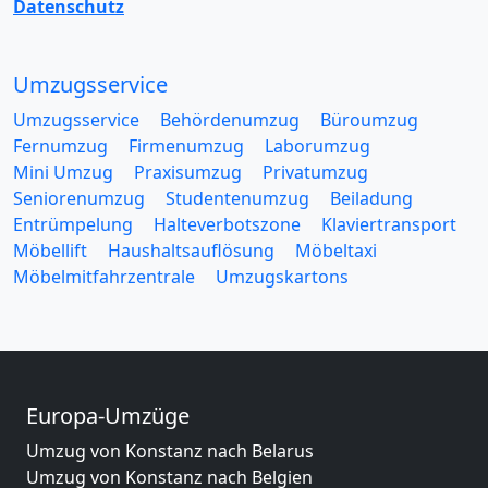
Datenschutz
Umzugsservice
Umzugsservice
Behördenumzug
Büroumzug
Fernumzug
Firmenumzug
Laborumzug
Mini Umzug
Praxisumzug
Privatumzug
Seniorenumzug
Studentenumzug
Beiladung
Entrümpelung
Halteverbotszone
Klaviertransport
Möbellift
Haushaltsauflösung
Möbeltaxi
Möbelmitfahrzentrale
Umzugskartons
Europa-Umzüge
Umzug von Konstanz nach Belarus
Umzug von Konstanz nach Belgien