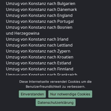
Umzug von Konstanz nach Bulgarien
Umzug von Konstanz nach Dänemark
Umzug von Konstanz nach England
Umzug von Konstanz nach Portugal
Umzug von Konstanz nach Bosnien
und Herzegowina
Umzug von Konstanz nach Irland
Umzug von Konstanz nach Lettland
Umzug von Konstanz nach Zypern
Umzug von Konstanz nach Kroatien
Umzug von Konstanz nach Estland
Umzug von Konstanz nach Finnland
Umzug von Konstanz nach Frankreich
Umzug von Konstanz nach Griechenland
Diese Internetseite verwendet Cookies um die
Umzug von Konstanz nach Italien
Benutzerfreundlichkeit zu verbessern.
Umzug von Konstanz nach Liechtenstein
Einverstanden
Nur notwendige Cookies
Umzug von Konstanz nach Luxemburg
Datenschutzerklärung
Umzug von Konstanz nach Niederlande
Umzug von Konstanz nach Norwegen