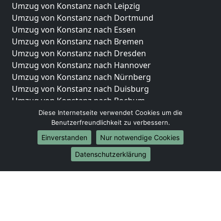
Umzug von Konstanz nach Leipzig
Umzug von Konstanz nach Dortmund
Umzug von Konstanz nach Essen
Umzug von Konstanz nach Bremen
Umzug von Konstanz nach Dresden
Umzug von Konstanz nach Hannover
Umzug von Konstanz nach Nürnberg
Umzug von Konstanz nach Duisburg
Umzug von Konstanz nach Bochum
Umzug von Konstanz nach Wuppertal
Diese Internetseite verwendet Cookies um die
Benutzerfreundlichkeit zu verbessern.
Umzug von Konstanz nach Bielefeld
Umzug von Konstanz nach Bonn
Einverstanden
Nur notwendige Cookies
Umzug von Konstanz nach Münster
Datenschutzerklärung
Internationale-Umzüge
Umzug von Konstanz nach Brasilien
Umzug von Konstanz nach Brunei Darussalam
Umzug von Konstanz nach Burkina Faso
Umzug von Konstanz nach Burundi