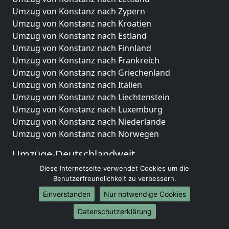
Umzug von Konstanz nach Zypern
Umzug von Konstanz nach Kroatien
Umzug von Konstanz nach Estland
Umzug von Konstanz nach Finnland
Umzug von Konstanz nach Frankreich
Umzug von Konstanz nach Griechenland
Umzug von Konstanz nach Italien
Umzug von Konstanz nach Liechtenstein
Umzug von Konstanz nach Luxemburg
Umzug von Konstanz nach Niederlande
Umzug von Konstanz nach Norwegen
Umzüge-Deutschlandweit
Diese Internetseite verwendet Cookies um die
Umzug von Konstanz nach Berlin
Benutzerfreundlichkeit zu verbessern.
Umzug von Konstanz nach Hamburg
Umzug von Konstanz nach München
Einverstanden
Nur notwendige Cookies
Umzug von Konstanz nach Köln
Datenschutzerklärung
Umzug von Konstanz nach Frankfurt am Main