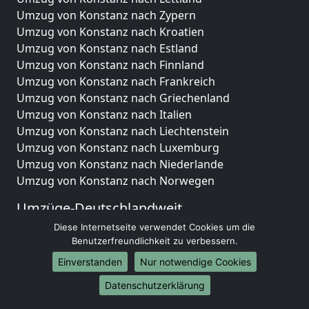
Umzug von Konstanz nach Zypern
Umzug von Konstanz nach Kroatien
Umzug von Konstanz nach Estland
Umzug von Konstanz nach Finnland
Umzug von Konstanz nach Frankreich
Umzug von Konstanz nach Griechenland
Umzug von Konstanz nach Italien
Umzug von Konstanz nach Liechtenstein
Umzug von Konstanz nach Luxemburg
Umzug von Konstanz nach Niederlande
Umzug von Konstanz nach Norwegen
Umzüge-Deutschlandweit
Diese Internetseite verwendet Cookies um die
Umzug von Konstanz nach Berlin
Benutzerfreundlichkeit zu verbessern.
Umzug von Konstanz nach Hamburg
Umzug von Konstanz nach München
Einverstanden
Nur notwendige Cookies
Umzug von Konstanz nach Köln
Datenschutzerklärung
Umzug von Konstanz nach Frankfurt am Main