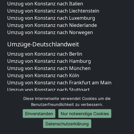
Umzug von Konstanz nach Italien
Umzug von Konstanz nach Liechtenstein
Umzug von Konstanz nach Luxemburg
Umzug von Konstanz nach Niederlande
Umzug von Konstanz nach Norwegen
Umzüge-Deutschlandweit
Umzug von Konstanz nach Berlin
Umzug von Konstanz nach Hamburg
Umzug von Konstanz nach München
Umzug von Konstanz nach Köln
Umzug von Konstanz nach Frankfurt am Main
Umzug von Konstanz nach Stuttgart
Umzug von Konstanz nach Düsseldorf
Diese Internetseite verwendet Cookies um die
Umzug von Konstanz nach Leipzig
Benutzerfreundlichkeit zu verbessern.
Umzug von Konstanz nach Dortmund
Einverstanden
Nur notwendige Cookies
Umzug von Konstanz nach Essen
Datenschutzerklärung
Umzug von Konstanz nach Bremen
Umzug von Konstanz nach Dresden