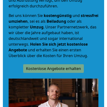
und Ausrüstung verfügt, um den Umzug
erfolgreich durchzuführen.
Bei uns können Sie
kostengünstig
und
stressfrei
umziehen
, sei es als
Beiladung
oder als
kompletter
Umzug
. Unser Partnernetzwerk, das
wir über die Jahre aufgebaut haben, ist
deutschlandweit und sogar international
unterwegs.
Holen Sie sich jetzt kostenlose
Angebote
und erhalten Sie einen ersten
Überblick über die Kosten für Ihren Umzug.
Kostenlose Angebote erhalten