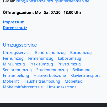
E-Mail:
info@konstanz-umzugsunternehmen.de
Öffnungszeiten:
Mo - Sa: 07:30 - 18:00 Uhr
Impressum
Datenschutz
Umzugsservice
Umzugsservice
Behördenumzug
Büroumzug
Fernumzug
Firmenumzug
Laborumzug
Mini Umzug
Praxisumzug
Privatumzug
Seniorenumzug
Studentenumzug
Beiladung
Entrümpelung
Halteverbotszone
Klaviertransport
Möbellift
Haushaltsauflösung
Möbeltaxi
Möbelmitfahrzentrale
Umzugskartons