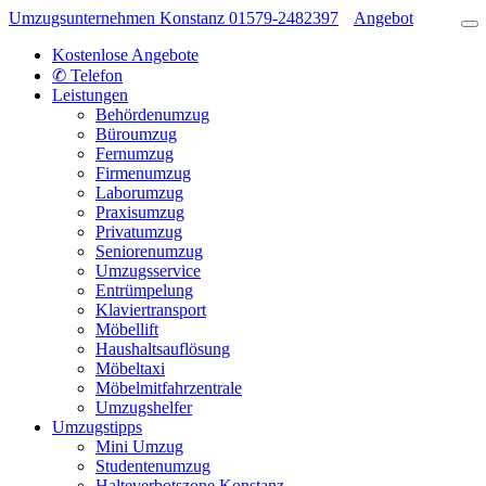
Umzugsunternehmen Konstanz
01579-2482397
Angebot
Kostenlose Angebote
✆ Telefon
Leistungen
Behördenumzug
Büroumzug
Fernumzug
Firmenumzug
Laborumzug
Praxisumzug
Privatumzug
Seniorenumzug
Umzugsservice
Entrümpelung
Klaviertransport
Möbellift
Haushaltsauflösung
Möbeltaxi
Möbelmitfahrzentrale
Umzugshelfer
Umzugstipps
Mini Umzug
Studentenumzug
Halteverbotszone Konstanz