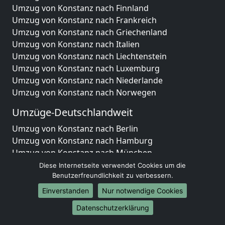
Umzug von Konstanz nach Finnland
Umzug von Konstanz nach Frankreich
Umzug von Konstanz nach Griechenland
Umzug von Konstanz nach Italien
Umzug von Konstanz nach Liechtenstein
Umzug von Konstanz nach Luxemburg
Umzug von Konstanz nach Niederlande
Umzug von Konstanz nach Norwegen
Umzüge-Deutschlandweit
Umzug von Konstanz nach Berlin
Umzug von Konstanz nach Hamburg
Umzug von Konstanz nach München
Umzug von Konstanz nach Köln
Diese Internetseite verwendet Cookies um die
Umzug von Konstanz nach Frankfurt am Main
Benutzerfreundlichkeit zu verbessern.
Umzug von Konstanz nach Stuttgart
Einverstanden
Nur notwendige Cookies
Umzug von Konstanz nach Düsseldorf
Datenschutzerklärung
Umzug von Konstanz nach Leipzig
Umzug von Konstanz nach Dortmund