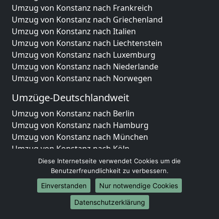
Umzug von Konstanz nach Frankreich
Umzug von Konstanz nach Griechenland
Umzug von Konstanz nach Italien
Umzug von Konstanz nach Liechtenstein
Umzug von Konstanz nach Luxemburg
Umzug von Konstanz nach Niederlande
Umzug von Konstanz nach Norwegen
Umzüge-Deutschlandweit
Umzug von Konstanz nach Berlin
Umzug von Konstanz nach Hamburg
Umzug von Konstanz nach München
Umzug von Konstanz nach Köln
Umzug von Konstanz nach Frankfurt am Main
Diese Internetseite verwendet Cookies um die
Umzug von Konstanz nach Stuttgart
Benutzerfreundlichkeit zu verbessern.
Umzug von Konstanz nach Düsseldorf
Einverstanden
Nur notwendige Cookies
Umzug von Konstanz nach Leipzig
Datenschutzerklärung
Umzug von Konstanz nach Dortmund
Umzug von Konstanz nach Essen