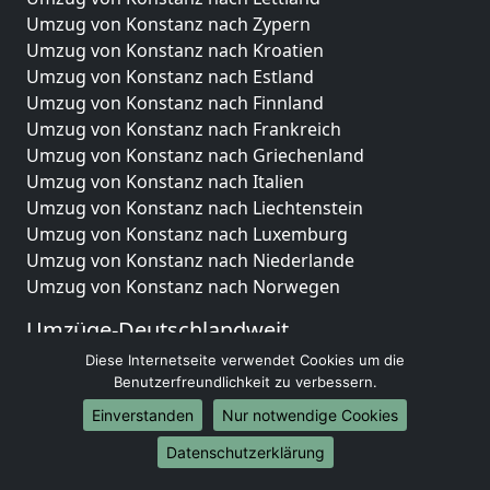
Umzug von Konstanz nach Zypern
Umzug von Konstanz nach Kroatien
Umzug von Konstanz nach Estland
Umzug von Konstanz nach Finnland
Umzug von Konstanz nach Frankreich
Umzug von Konstanz nach Griechenland
Umzug von Konstanz nach Italien
Umzug von Konstanz nach Liechtenstein
Umzug von Konstanz nach Luxemburg
Umzug von Konstanz nach Niederlande
Umzug von Konstanz nach Norwegen
Umzüge-Deutschlandweit
Diese Internetseite verwendet Cookies um die
Umzug von Konstanz nach Berlin
Benutzerfreundlichkeit zu verbessern.
Umzug von Konstanz nach Hamburg
Umzug von Konstanz nach München
Einverstanden
Nur notwendige Cookies
Umzug von Konstanz nach Köln
Datenschutzerklärung
Umzug von Konstanz nach Frankfurt am Main