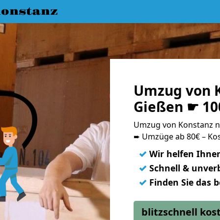
onstanz
Umzug von K
Gießen ☛ 10
Umzug von Konstanz n
➨ Umzüge ab 80€ – Kos
✓
Wir helfen Ihne
✓
Schnell & unverb
✓
Finden Sie das 
blitzschnell ko