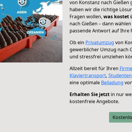
von Konstanz nach Gießen g
haben wir die richtige Lösu
Fragen wollen,
was kostet
nach Gießen – dann wählen 
passende Antwort auf Ihre 
Ob ein
Privatumzug
von Kon
gewerblicher Umzug nach 
und stressfrei umziehen kö
Allzeit bereit für Ihren
Firm
Klaviertransport
,
Studente
eine optimale
Beiladung
von
Erhalten Sie jetzt
in nur we
kostenfreie Angebote.
Kostenlo