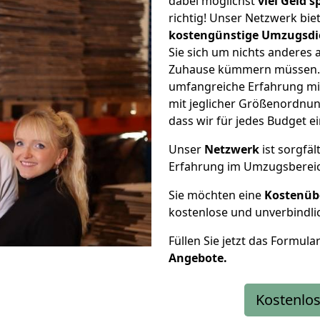
dabei möglichst
viel Geld 
richtig! Unser Netzwerk bi
kostengünstige Umzugsdi
Sie sich um nichts anderes 
Zuhause kümmern müssen. W
umfangreiche Erfahrung m
mit jeglicher Größenordnun
dass wir für jedes Budget 
Unser
Netzwerk
ist sorgfäl
Erfahrung im Umzugsberei
Sie möchten eine
Kostenüb
kostenlose und unverbindli
Füllen Sie jetzt das Formula
Angebote.
Kostenlos