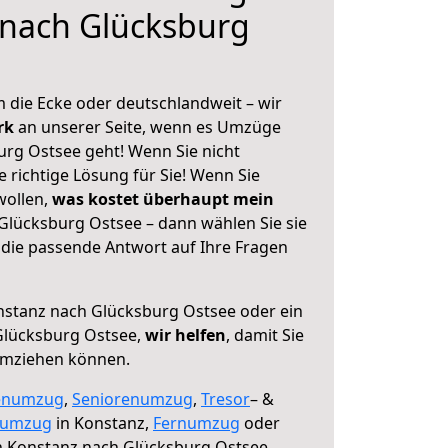
 nach Glücksburg
 die Ecke oder deutschlandweit – wir
erk
an unserer Seite, wenn es Umzüge
rg Ostsee geht! Wenn Sie nicht
e richtige Lösung für Sie! Wenn Sie
wollen,
was kostet überhaupt mein
lücksburg Ostsee – dann wählen Sie sie
die passende Antwort auf Ihre Fragen
stanz nach Glücksburg Ostsee oder ein
Glücksburg Ostsee,
wir helfen
, damit Sie
umziehen können.
enumzug
,
Seniorenumzug
,
Tresor
– &
numzug
in Konstanz,
Fernumzug
oder
 Konstanz nach Glücksburg Ostsee.