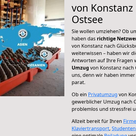
von Konstanz
Ostsee
Sie wollen umziehen? Ob um
haben das
richtige Netzw
von Konstanz nach Glücksbu
weiterwissen – haben wir di
Antworten auf Ihre Fragen 
Umzug
von Konstanz nach G
uns, denn wir haben immer 
parat.
Ob ein
Privatumzug
von Kon
gewerblicher Umzug nach 
problemlos und stressfrei 
Allzeit bereit für Ihren
Firm
Klaviertransport
,
Studente
eine optimale
Beiladung
von