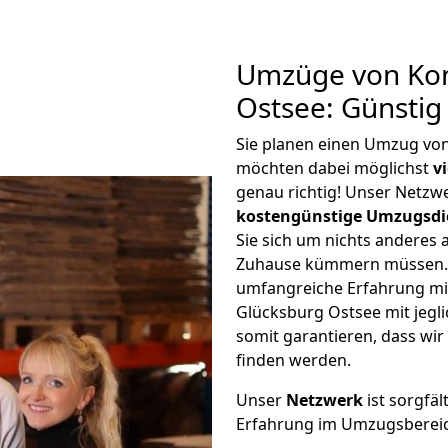
Umzüge von Kon
Ostsee: Günsti
Sie planen einen Umzug vo
möchten dabei möglichst
v
genau richtig! Unser Netzw
kostengünstige Umzugsdi
Sie sich um nichts anderes 
Zuhause kümmern müssen. W
umfangreiche Erfahrung m
Glücksburg Ostsee mit jeg
somit garantieren, dass wi
finden werden.
Unser
Netzwerk
ist sorgfäl
Erfahrung im Umzugsberei