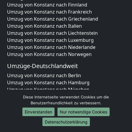
Umzug von Konstanz nach Finnland
Umzug von Konstanz nach Frankreich
Umzug von Konstanz nach Griechenland
Umzug von Konstanz nach Italien
Umzug von Konstanz nach Liechtenstein
Umzug von Konstanz nach Luxemburg
Umzug von Konstanz nach Niederlande
Umzug von Konstanz nach Norwegen
Umzüge-Deutschlandweit
Umzug von Konstanz nach Berlin
Umzug von Konstanz nach Hamburg
Umzug von Konstanz nach München
Umzug von Konstanz nach Köln
Diese Internetseite verwendet Cookies um die
Umzug von Konstanz nach Frankfurt am Main
Benutzerfreundlichkeit zu verbessern.
Umzug von Konstanz nach Stuttgart
Einverstanden
Nur notwendige Cookies
Umzug von Konstanz nach Düsseldorf
Datenschutzerklärung
Umzug von Konstanz nach Leipzig
Umzug von Konstanz nach Dortmund