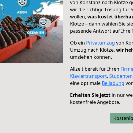
von Konstanz nach Klötze g
wir die richtige Lösung für
wollen,
was kostet überh
Klötze – dann wählen Sie si
passende Antwort auf Ihre 
Ob ein
Privatumzug
von Kon
Umzug nach Klötze,
wir hel
umziehen können.
Allzeit bereit für Ihren
Firm
Klaviertransport
,
Studente
eine optimale
Beiladung
von
Erhalten Sie jetzt
in nur we
kostenfreie Angebote.
Kostenlo