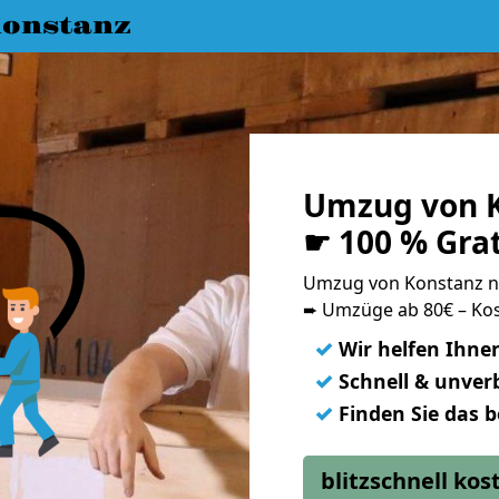
onstanz
Umzug von K
☛ 100 % Gra
Umzug von Konstanz n
➨ Umzüge ab 80€ – Kos
✓
Wir helfen Ihne
✓
Schnell & unverb
✓
Finden Sie das 
blitzschnell ko