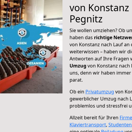
von Konstanz 
Pegnitz
Sie wollen umziehen? Ob um
haben das
richtige Netzw
von Konstanz nach Lauf an d
weiterwissen – haben wir di
Antworten auf Ihre Fragen 
Umzug
von Konstanz nach L
uns, denn wir haben immer 
parat.
Ob ein
Privatumzug
von Kon
gewerblicher Umzug nach L
problemlos und stressfrei 
Allzeit bereit für Ihren
Firm
Klaviertransport
,
Studente
eine optimale
Beiladung
von