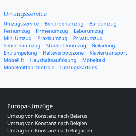
Umzugsservice
Umzugsservice
Behördenumzug
Büroumzug
Fernumzug
Firmenumzug
Laborumzug
Mini Umzug
Praxisumzug
Privatumzug
Seniorenumzug
Studentenumzug
Beiladung
Entrümpelung
Halteverbotszone
Klaviertransport
Möbellift
Haushaltsauflösung
Möbeltaxi
Möbelmitfahrzentrale
Umzugskartons
Europa-Umzüge
Umzug von Konstanz nach Belarus
Umzug von Konstanz nach Belgien
Umzug von Konstanz nach Bulgarien