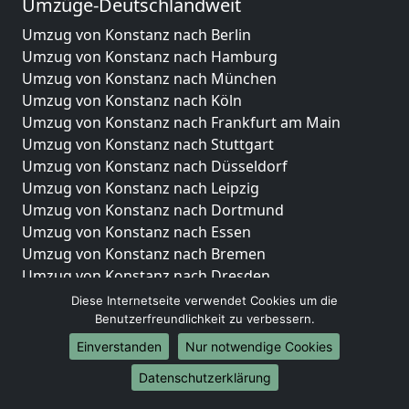
Umzüge-Deutschlandweit
Umzug von Konstanz nach Berlin
Umzug von Konstanz nach Hamburg
Umzug von Konstanz nach München
Umzug von Konstanz nach Köln
Umzug von Konstanz nach Frankfurt am Main
Umzug von Konstanz nach Stuttgart
Umzug von Konstanz nach Düsseldorf
Umzug von Konstanz nach Leipzig
Umzug von Konstanz nach Dortmund
Umzug von Konstanz nach Essen
Umzug von Konstanz nach Bremen
Umzug von Konstanz nach Dresden
Umzug von Konstanz nach Hannover
Diese Internetseite verwendet Cookies um die
Umzug von Konstanz nach Nürnberg
Benutzerfreundlichkeit zu verbessern.
Umzug von Konstanz nach Duisburg
Einverstanden
Nur notwendige Cookies
Umzug von Konstanz nach Bochum
Datenschutzerklärung
Umzug von Konstanz nach Wuppertal
Umzug von Konstanz nach Bielefeld