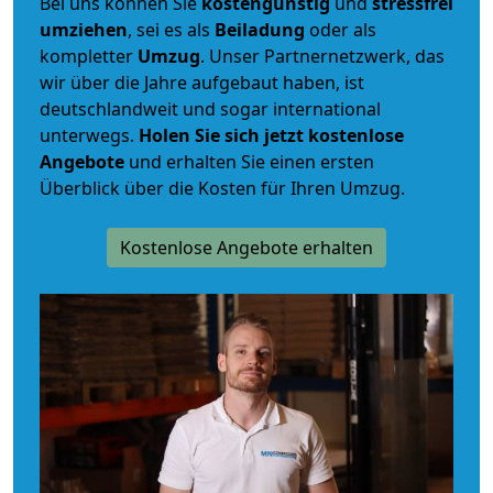
Bei uns können Sie
kostengünstig
und
stressfrei
umziehen
, sei es als
Beiladung
oder als
kompletter
Umzug
. Unser Partnernetzwerk, das
wir über die Jahre aufgebaut haben, ist
deutschlandweit und sogar international
unterwegs.
Holen Sie sich jetzt kostenlose
Angebote
und erhalten Sie einen ersten
Überblick über die Kosten für Ihren Umzug.
Kostenlose Angebote erhalten