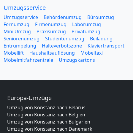
Umzugsservice
Umzugsservice
Behördenumzug
Büroumzug
Fernumzug
Firmenumzug
Laborumzug
Mini Umzug
Praxisumzug
Privatumzug
Seniorenumzug
Studentenumzug
Beiladung
Entrümpelung
Halteverbotszone
Klaviertransport
Möbellift
Haushaltsauflösung
Möbeltaxi
Möbelmitfahrzentrale
Umzugskartons
Europa-Umzüge
Umzug von Konstanz nach Belarus
Umzug von Konstanz nach Belgien
Umzug von Konstanz nach Bulgarien
Umzug von Konstanz nach Dänemark