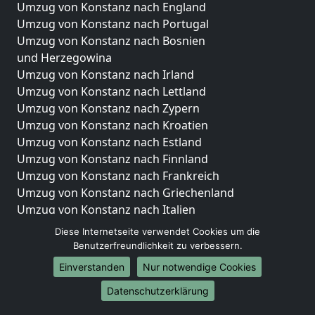
Umzug von Konstanz nach England
Umzug von Konstanz nach Portugal
Umzug von Konstanz nach Bosnien
und Herzegowina
Umzug von Konstanz nach Irland
Umzug von Konstanz nach Lettland
Umzug von Konstanz nach Zypern
Umzug von Konstanz nach Kroatien
Umzug von Konstanz nach Estland
Umzug von Konstanz nach Finnland
Umzug von Konstanz nach Frankreich
Umzug von Konstanz nach Griechenland
Umzug von Konstanz nach Italien
Umzug von Konstanz nach Liechtenstein
Diese Internetseite verwendet Cookies um die
Umzug von Konstanz nach Luxemburg
Benutzerfreundlichkeit zu verbessern.
Umzug von Konstanz nach Niederlande
Einverstanden
Nur notwendige Cookies
Umzug von Konstanz nach Norwegen
Datenschutzerklärung
Umzüge-Deutschlandweit