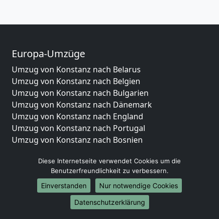
Europa-Umzüge
Umzug von Konstanz nach Belarus
Umzug von Konstanz nach Belgien
Umzug von Konstanz nach Bulgarien
Umzug von Konstanz nach Dänemark
Umzug von Konstanz nach England
Umzug von Konstanz nach Portugal
Umzug von Konstanz nach Bosnien
und Herzegowina
Diese Internetseite verwendet Cookies um die
Umzug von Konstanz nach Irland
Benutzerfreundlichkeit zu verbessern.
Umzug von Konstanz nach Lettland
Umzug von Konstanz nach Zypern
Einverstanden
Nur notwendige Cookies
Umzug von Konstanz nach Kroatien
Datenschutzerklärung
Umzug von Konstanz nach Estland