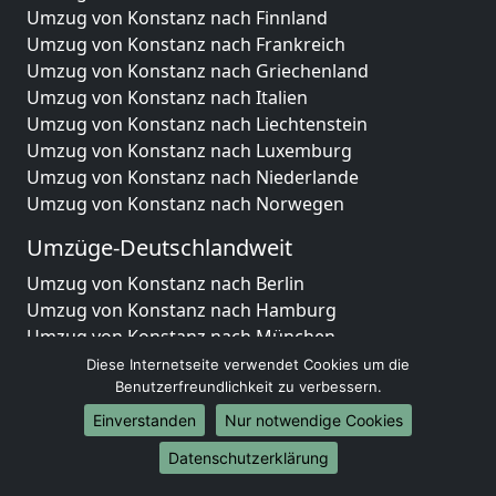
Umzug von Konstanz nach Finnland
Umzug von Konstanz nach Frankreich
Umzug von Konstanz nach Griechenland
Umzug von Konstanz nach Italien
Umzug von Konstanz nach Liechtenstein
Umzug von Konstanz nach Luxemburg
Umzug von Konstanz nach Niederlande
Umzug von Konstanz nach Norwegen
Umzüge-Deutschlandweit
Umzug von Konstanz nach Berlin
Umzug von Konstanz nach Hamburg
Umzug von Konstanz nach München
Umzug von Konstanz nach Köln
Diese Internetseite verwendet Cookies um die
Umzug von Konstanz nach Frankfurt am Main
Benutzerfreundlichkeit zu verbessern.
Umzug von Konstanz nach Stuttgart
Einverstanden
Nur notwendige Cookies
Umzug von Konstanz nach Düsseldorf
Datenschutzerklärung
Umzug von Konstanz nach Leipzig
Umzug von Konstanz nach Dortmund