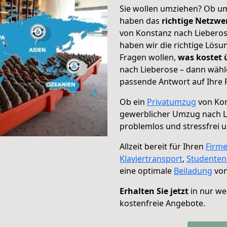
Sie wollen umziehen? Ob um
haben das
richtige Netzw
von Konstanz nach Lieberos
haben wir die richtige Lösu
Fragen wollen,
was kostet
nach Lieberose – dann wähl
passende Antwort auf Ihre 
Ob ein
Privatumzug
von Kon
gewerblicher Umzug nach L
problemlos und stressfrei 
Allzeit bereit für Ihren
Firm
Klaviertransport
,
Studente
eine optimale
Beiladung
von
Erhalten Sie jetzt
in nur we
kostenfreie Angebote.