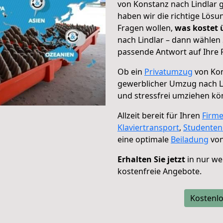
von Konstanz nach Lindlar g
haben wir die richtige Lösu
Fragen wollen,
was kostet
nach Lindlar – dann wählen 
passende Antwort auf Ihre 
Ob ein
Privatumzug
von Kon
gewerblicher Umzug nach L
und stressfrei umziehen kö
Allzeit bereit für Ihren
Firm
Klaviertransport
,
Studente
eine optimale
Beiladung
von
Erhalten Sie jetzt
in nur we
kostenfreie Angebote.
Kostenlo