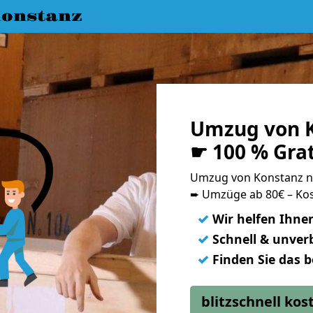
onstanz
Umzug von K
☛ 100 % Gra
Umzug von Konstanz n
➨ Umzüge ab 80€ – Kos
✓
Wir helfen Ihne
✓
Schnell & unverb
✓
Finden Sie das 
blitzschnell ko