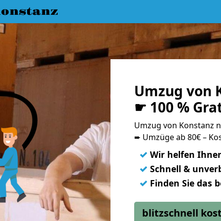
onstanz
Umzug von K
☛ 100 % Gra
Umzug von Konstanz 
➨ Umzüge ab 80€ – Kos
✓
Wir helfen Ihne
✓
Schnell & unverb
✓
Finden Sie das 
blitzschnell ko