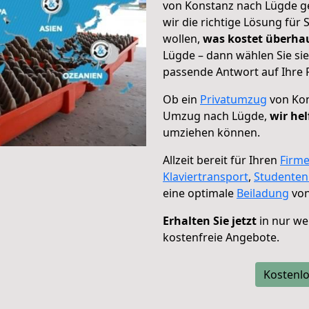
von Konstanz nach Lügde ge
wir die richtige Lösung für
wollen,
was kostet überh
Lügde – dann wählen Sie si
passende Antwort auf Ihre 
Ob ein
Privatumzug
von Kon
Umzug nach Lügde,
wir hel
umziehen können.
Allzeit bereit für Ihren
Firm
Klaviertransport
,
Studente
eine optimale
Beiladung
von
Erhalten Sie jetzt
in nur we
kostenfreie Angebote.
Kostenlo