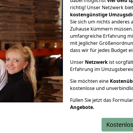
dabei möglichst
viel Geld 
richtig! Unser Netzwerk bi
kostengünstige Umzugsdi
Sie sich um nichts anderes 
Zuhause kümmern müssen. W
umfangreiche Erfahrung m
mit jeglicher Größenordnun
dass wir für jedes Budget 
Unser
Netzwerk
ist sorgfäl
Erfahrung im Umzugsberei
Sie möchten eine
Kostenüb
kostenlose und unverbindli
Füllen Sie jetzt das Formula
Angebote.
Kostenlos