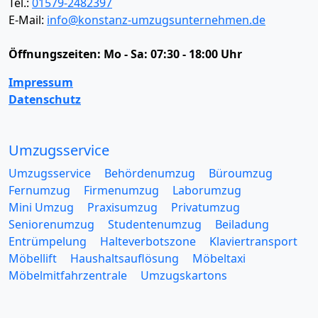
Tel.:
01579-2482397
E-Mail:
info@konstanz-umzugsunternehmen.de
Öffnungszeiten:
Mo - Sa: 07:30 - 18:00 Uhr
Impressum
Datenschutz
Umzugsservice
Umzugsservice
Behördenumzug
Büroumzug
Fernumzug
Firmenumzug
Laborumzug
Mini Umzug
Praxisumzug
Privatumzug
Seniorenumzug
Studentenumzug
Beiladung
Entrümpelung
Halteverbotszone
Klaviertransport
Möbellift
Haushaltsauflösung
Möbeltaxi
Möbelmitfahrzentrale
Umzugskartons