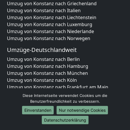
Umzug von Konstanz nach Griechenland
Umzug von Konstanz nach Italien
Umzug von Konstanz nach Liechtenstein
Umzug von Konstanz nach Luxemburg
Umzug von Konstanz nach Niederlande
Umzug von Konstanz nach Norwegen
Umzüge-Deutschlandweit
Umzug von Konstanz nach Berlin
Umzug von Konstanz nach Hamburg
Umzug von Konstanz nach München
Umzug von Konstanz nach Köln
Umzug von Konstanz nach Frankfurt am Main
Umzug von Konstanz nach Stuttgart
Diese Internetseite verwendet Cookies um die
Umzug von Konstanz nach Düsseldorf
Benutzerfreundlichkeit zu verbessern.
Umzug von Konstanz nach Leipzig
Einverstanden
Nur notwendige Cookies
Umzug von Konstanz nach Dortmund
Datenschutzerklärung
Umzug von Konstanz nach Essen
Umzug von Konstanz nach Bremen