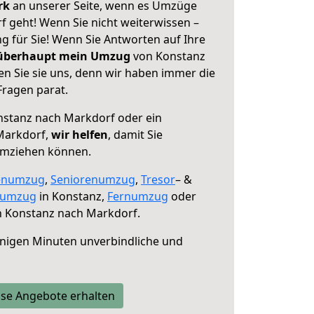
erk
an unserer Seite, wenn es Umzüge
 geht! Wenn Sie nicht weiterwissen –
ng für Sie! Wenn Sie Antworten auf Ihre
 überhaupt mein Umzug
von Konstanz
n Sie sie uns, denn wir haben immer die
Fragen parat.
stanz nach Markdorf oder ein
Markdorf,
wir helfen
, damit Sie
umziehen können.
enumzug
,
Seniorenumzug
,
Tresor
– &
numzug
in Konstanz,
Fernumzug
oder
 Konstanz nach Markdorf.
nigen Minuten unverbindliche und
se Angebote erhalten