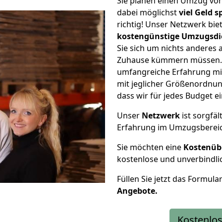
Sie planen einen Umzug vo
dabei möglichst
viel Geld 
richtig! Unser Netzwerk bi
kostengünstige Umzugsdi
Sie sich um nichts anderes 
Zuhause kümmern müssen. W
umfangreiche Erfahrung m
mit jeglicher Größenordnun
dass wir für jedes Budget 
Unser
Netzwerk
ist sorgfäl
Erfahrung im Umzugsberei
Sie möchten eine
Kostenüb
kostenlose und unverbindli
Füllen Sie jetzt das Formula
Angebote.
Kostenlos