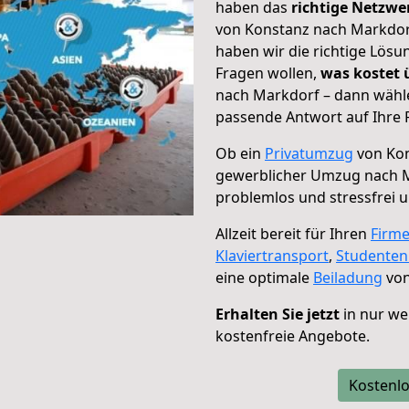
haben das
richtige Netzw
von Konstanz nach Markdorf
haben wir die richtige Lösu
Fragen wollen,
was kostet
nach Markdorf – dann wähle
passende Antwort auf Ihre 
Ob ein
Privatumzug
von Kon
gewerblicher Umzug nach 
problemlos und stressfrei 
Allzeit bereit für Ihren
Firm
Klaviertransport
,
Studente
eine optimale
Beiladung
von
Erhalten Sie jetzt
in nur we
kostenfreie Angebote.
Kostenlo