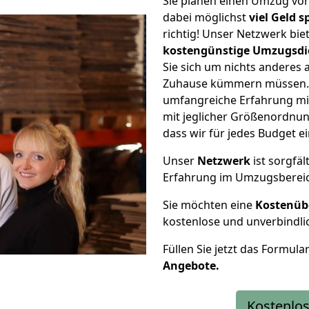
Sie planen einen Umzug vo
dabei möglichst
viel Geld 
richtig! Unser Netzwerk bi
kostengünstige Umzugsdi
Sie sich um nichts anderes 
Zuhause kümmern müssen. W
umfangreiche Erfahrung mi
mit jeglicher Größenordnun
dass wir für jedes Budget 
Unser
Netzwerk
ist sorgfäl
Erfahrung im Umzugsberei
Sie möchten eine
Kostenüb
kostenlose und unverbindli
Füllen Sie jetzt das Formula
Angebote.
Kostenlos