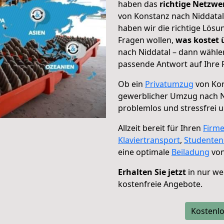
haben das
richtige Netzw
von Konstanz nach Niddatal
haben wir die richtige Lösu
Fragen wollen,
was kostet
nach Niddatal – dann wählen
passende Antwort auf Ihre 
Ob ein
Privatumzug
von Kon
gewerblicher Umzug nach N
problemlos und stressfrei 
Allzeit bereit für Ihren
Firm
Klaviertransport
,
Studente
eine optimale
Beiladung
von
Erhalten Sie jetzt
in nur we
kostenfreie Angebote.
Kostenlo