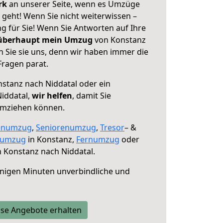
erk
an unserer Seite, wenn es Umzüge
 geht! Wenn Sie nicht weiterwissen –
ng für Sie! Wenn Sie Antworten auf Ihre
 überhaupt mein Umzug
von Konstanz
 Sie sie uns, denn wir haben immer die
Fragen parat.
stanz nach Niddatal oder ein
iddatal,
wir helfen
, damit Sie
umziehen können.
enumzug
,
Seniorenumzug
,
Tresor
– &
numzug
in Konstanz,
Fernumzug
oder
 Konstanz nach Niddatal.
nigen Minuten unverbindliche und
se Angebote erhalten