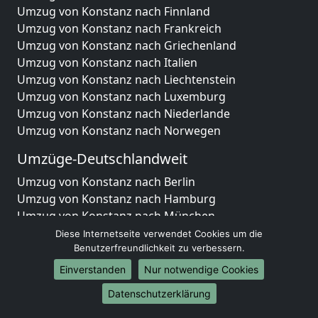
Umzug von Konstanz nach Finnland
Umzug von Konstanz nach Frankreich
Umzug von Konstanz nach Griechenland
Umzug von Konstanz nach Italien
Umzug von Konstanz nach Liechtenstein
Umzug von Konstanz nach Luxemburg
Umzug von Konstanz nach Niederlande
Umzug von Konstanz nach Norwegen
Umzüge-Deutschlandweit
Umzug von Konstanz nach Berlin
Umzug von Konstanz nach Hamburg
Umzug von Konstanz nach München
Umzug von Konstanz nach Köln
Diese Internetseite verwendet Cookies um die
Umzug von Konstanz nach Frankfurt am Main
Benutzerfreundlichkeit zu verbessern.
Umzug von Konstanz nach Stuttgart
Einverstanden
Nur notwendige Cookies
Umzug von Konstanz nach Düsseldorf
Datenschutzerklärung
Umzug von Konstanz nach Leipzig
Umzug von Konstanz nach Dortmund