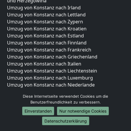
und Herzegowina
Umzug von Konstanz nach Irland
Umzug von Konstanz nach Lettland
Umzug von Konstanz nach Zypern
Umzug von Konstanz nach Kroatien
Umzug von Konstanz nach Estland
Umzug von Konstanz nach Finnland
Umzug von Konstanz nach Frankreich
Umzug von Konstanz nach Griechenland
Umzug von Konstanz nach Italien
Umzug von Konstanz nach Liechtenstein
Umzug von Konstanz nach Luxemburg
Umzug von Konstanz nach Niederlande
Umzug von Konstanz nach Norwegen
Diese Internetseite verwendet Cookies um die
Umzüge-Deutschlandweit
Benutzerfreundlichkeit zu verbessern.
Einverstanden
Nur notwendige Cookies
Umzug von Konstanz nach Berlin
Umzug von Konstanz nach Hamburg
Datenschutzerklärung
Umzug von Konstanz nach München