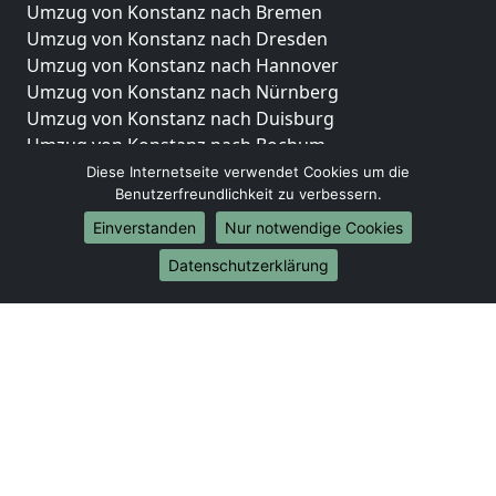
Umzug von Konstanz nach Bremen
Umzug von Konstanz nach Dresden
Umzug von Konstanz nach Hannover
Umzug von Konstanz nach Nürnberg
Umzug von Konstanz nach Duisburg
Umzug von Konstanz nach Bochum
Umzug von Konstanz nach Wuppertal
Diese Internetseite verwendet Cookies um die
Benutzerfreundlichkeit zu verbessern.
Umzug von Konstanz nach Bielefeld
Umzug von Konstanz nach Bonn
Einverstanden
Nur notwendige Cookies
Umzug von Konstanz nach Münster
Datenschutzerklärung
Internationale-Umzüge
Umzug von Konstanz nach Brasilien
Umzug von Konstanz nach Brunei Darussalam
Umzug von Konstanz nach Burkina Faso
Umzug von Konstanz nach Burundi
Umzug von Konstanz nach Chile
Umzug von Konstanz nach China
Umzug von Konstanz nach Cookinseln