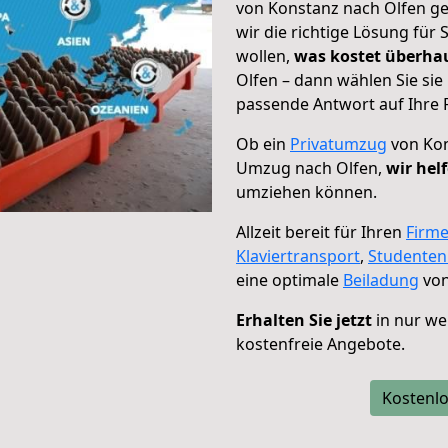
von Konstanz nach Olfen ge
wir die richtige Lösung für
wollen,
was kostet überh
Olfen – dann wählen Sie sie
passende Antwort auf Ihre 
Ob ein
Privatumzug
von Kon
Umzug nach Olfen,
wir hel
umziehen können.
Allzeit bereit für Ihren
Firm
Klaviertransport
,
Studente
eine optimale
Beiladung
von
Erhalten Sie jetzt
in nur we
kostenfreie Angebote.
Kostenlo