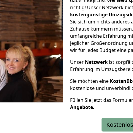
dabei möglichst
viel Geld 
richtig! Unser Netzwerk bi
kostengünstige Umzugsdi
Sie sich um nichts anderes 
Zuhause kümmern müssen. W
umfangreiche Erfahrung mi
jeglicher Größenordnung u
wir für jedes Budget eine 
Unser
Netzwerk
ist sorgfäl
Erfahrung im Umzugsberei
Sie möchten eine
Kostenüb
kostenlose und unverbindli
Füllen Sie jetzt das Formula
Angebote.
Kostenlos