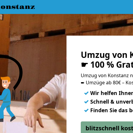
onstanz
Umzug von K
☛ 100 % Gra
Umzug von Konstanz n
➨ Umzüge ab 80€ – Kos
✓
Wir helfen Ihne
✓
Schnell & unverb
✓
Finden Sie das 
blitzschnell ko