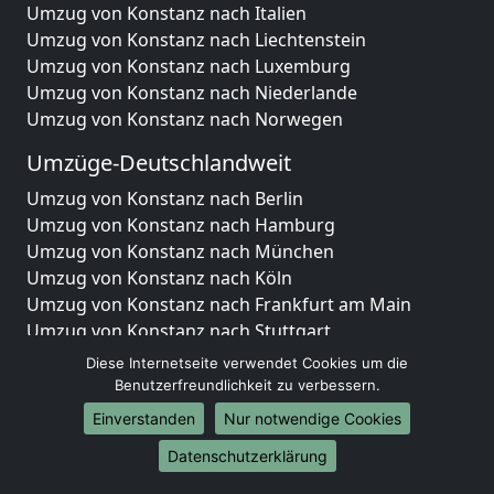
Umzug von Konstanz nach Italien
Umzug von Konstanz nach Liechtenstein
Umzug von Konstanz nach Luxemburg
Umzug von Konstanz nach Niederlande
Umzug von Konstanz nach Norwegen
Umzüge-Deutschlandweit
Umzug von Konstanz nach Berlin
Umzug von Konstanz nach Hamburg
Umzug von Konstanz nach München
Umzug von Konstanz nach Köln
Umzug von Konstanz nach Frankfurt am Main
Umzug von Konstanz nach Stuttgart
Umzug von Konstanz nach Düsseldorf
Diese Internetseite verwendet Cookies um die
Umzug von Konstanz nach Leipzig
Benutzerfreundlichkeit zu verbessern.
Umzug von Konstanz nach Dortmund
Einverstanden
Nur notwendige Cookies
Umzug von Konstanz nach Essen
Datenschutzerklärung
Umzug von Konstanz nach Bremen
Umzug von Konstanz nach Dresden