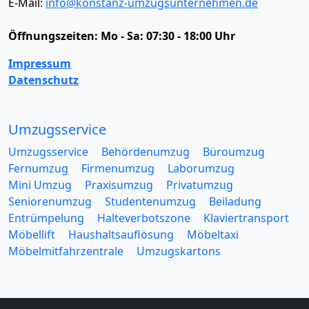
E-Mail:
info@konstanz-umzugsunternehmen.de
Öffnungszeiten:
Mo - Sa: 07:30 - 18:00 Uhr
Impressum
Datenschutz
Umzugsservice
Umzugsservice
Behördenumzug
Büroumzug
Fernumzug
Firmenumzug
Laborumzug
Mini Umzug
Praxisumzug
Privatumzug
Seniorenumzug
Studentenumzug
Beiladung
Entrümpelung
Halteverbotszone
Klaviertransport
Möbellift
Haushaltsauflösung
Möbeltaxi
Möbelmitfahrzentrale
Umzugskartons