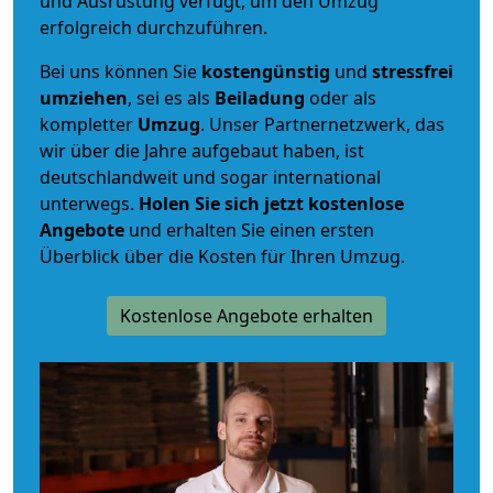
und Ausrüstung verfügt, um den Umzug
erfolgreich durchzuführen.
Bei uns können Sie
kostengünstig
und
stressfrei
umziehen
, sei es als
Beiladung
oder als
kompletter
Umzug
. Unser Partnernetzwerk, das
wir über die Jahre aufgebaut haben, ist
deutschlandweit und sogar international
unterwegs.
Holen Sie sich jetzt kostenlose
Angebote
und erhalten Sie einen ersten
Überblick über die Kosten für Ihren Umzug.
Kostenlose Angebote erhalten