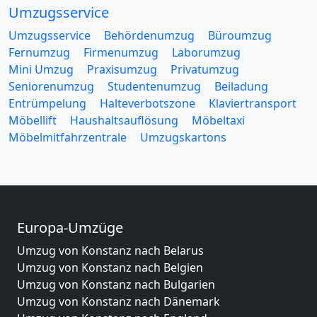
Umzugsservice
Umzugsservice
Behördenumzug
Büroumzug
Fernumzug
Firmenumzug
Laborumzug
Mini Umzug
Praxisumzug
Privatumzug
Seniorenumzug
Studentenumzug
Beiladung
Entrümpelung
Halteverbotszone
Klaviertransport
Möbellift
Haushaltsauflösung
Möbeltaxi
Möbelmitfahrzentrale
Umzugskartons
Europa-Umzüge
Umzug von Konstanz nach Belarus
Umzug von Konstanz nach Belgien
Umzug von Konstanz nach Bulgarien
Umzug von Konstanz nach Dänemark