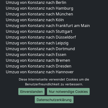
Umzug von Konstanz nach Berlin
Umzug von Konstanz nach Hamburg
Umzug von Konstanz nach München
Umzug von Konstanz nach Köln
Umzug von Konstanz nach Frankfurt am Main
Umzug von Konstanz nach Stuttgart
Umzug von Konstanz nach Düsseldorf
Umzug von Konstanz nach Leipzig
Umzug von Konstanz nach Dortmund
Umzug von Konstanz nach Essen
Umzug von Konstanz nach Bremen
Umzug von Konstanz nach Dresden
Umzug von Konstanz nach Hannover
Umzug von Konstanz nach Nürnberg
Diese Internetseite verwendet Cookies um die
Umzug von Konstanz nach Duisburg
Benutzerfreundlichkeit zu verbessern.
Umzug von Konstanz nach Bochum
Einverstanden
Nur notwendige Cookies
Umzug von Konstanz nach Wuppertal
Datenschutzerklärung
Umzug von Konstanz nach Bielefeld
Umzug von Konstanz nach Bonn