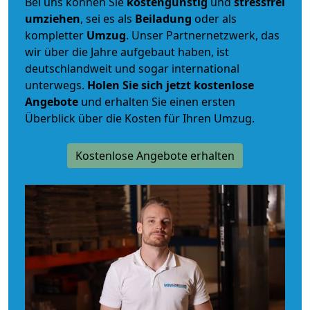
Bei uns können Sie
kostengünstig
und
stressfrei
umziehen
, sei es als
Beiladung
oder als
kompletter
Umzug
. Unser Partnernetzwerk, das
wir über die Jahre aufgebaut haben, ist
deutschlandweit und sogar international
unterwegs.
Holen Sie sich jetzt kostenlose
Angebote
und erhalten Sie einen ersten
Überblick über die Kosten für Ihren Umzug.
Kostenlose Angebote erhalten