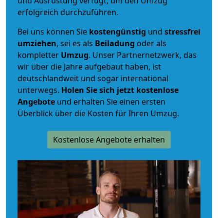
und Ausrüstung verfügt, um den Umzug
erfolgreich durchzuführen.
Bei uns können Sie
kostengünstig
und
stressfrei
umziehen
, sei es als
Beiladung
oder als
kompletter
Umzug
. Unser Partnernetzwerk, das
wir über die Jahre aufgebaut haben, ist
deutschlandweit und sogar international
unterwegs.
Holen Sie sich jetzt kostenlose
Angebote
und erhalten Sie einen ersten
Überblick über die Kosten für Ihren Umzug.
Kostenlose Angebote erhalten