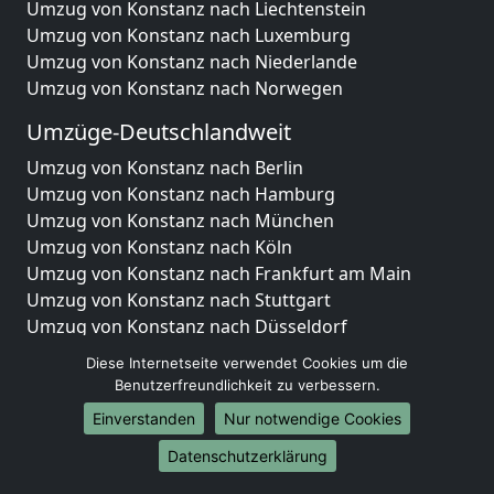
Umzug von Konstanz nach Liechtenstein
Umzug von Konstanz nach Luxemburg
Umzug von Konstanz nach Niederlande
Umzug von Konstanz nach Norwegen
Umzüge-Deutschlandweit
Umzug von Konstanz nach Berlin
Umzug von Konstanz nach Hamburg
Umzug von Konstanz nach München
Umzug von Konstanz nach Köln
Umzug von Konstanz nach Frankfurt am Main
Umzug von Konstanz nach Stuttgart
Umzug von Konstanz nach Düsseldorf
Umzug von Konstanz nach Leipzig
Diese Internetseite verwendet Cookies um die
Umzug von Konstanz nach Dortmund
Benutzerfreundlichkeit zu verbessern.
Umzug von Konstanz nach Essen
Einverstanden
Nur notwendige Cookies
Umzug von Konstanz nach Bremen
Umzug von Konstanz nach Dresden
Datenschutzerklärung
Umzug von Konstanz nach Hannover