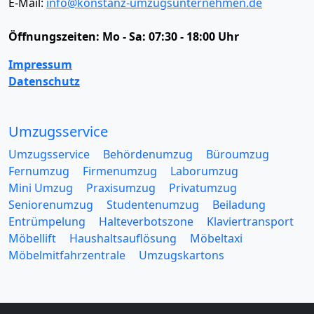
E-Mail:
info@konstanz-umzugsunternehmen.de
Öffnungszeiten:
Mo - Sa: 07:30 - 18:00 Uhr
Impressum
Datenschutz
Umzugsservice
Umzugsservice
Behördenumzug
Büroumzug
Fernumzug
Firmenumzug
Laborumzug
Mini Umzug
Praxisumzug
Privatumzug
Seniorenumzug
Studentenumzug
Beiladung
Entrümpelung
Halteverbotszone
Klaviertransport
Möbellift
Haushaltsauflösung
Möbeltaxi
Möbelmitfahrzentrale
Umzugskartons