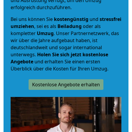
und Ausrüstung verfügt, um den Umzug
erfolgreich durchzuführen.
Bei uns können Sie
kostengünstig
und
stressfrei
umziehen
, sei es als
Beiladung
oder als
kompletter
Umzug
. Unser Partnernetzwerk, das
wir über die Jahre aufgebaut haben, ist
deutschlandweit und sogar international
unterwegs.
Holen Sie sich jetzt kostenlose
Angebote
und erhalten Sie einen ersten
Überblick über die Kosten für Ihren Umzug.
Kostenlose Angebote erhalten