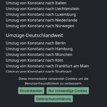
Umzug von Konstanz nach Italien
Umzug von Konstanz nach Liechtenstein
Umzug von Konstanz nach Luxemburg
Umzug von Konstanz nach Niederlande
Umzug von Konstanz nach Norwegen
Umzüge-Deutschlandweit
Umzug von Konstanz nach Berlin
Umzug von Konstanz nach Hamburg
Umzug von Konstanz nach München
Umzug von Konstanz nach Köln
Umzug von Konstanz nach Frankfurt am Main
Umzug von Konstanz nach Stuttgart
Umzug von Konstanz nach Düsseldorf
Diese Internetseite verwendet Cookies um die
Umzug von Konstanz nach Leipzig
Benutzerfreundlichkeit zu verbessern.
Umzug von Konstanz nach Dortmund
Einverstanden
Nur notwendige Cookies
Umzug von Konstanz nach Essen
Datenschutzerklärung
Umzug von Konstanz nach Bremen
Umzug von Konstanz nach Dresden