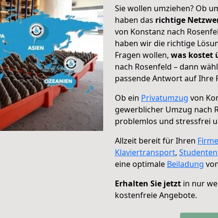
Sie wollen umziehen? Ob um
haben das
richtige Netzw
von Konstanz nach Rosenfel
haben wir die richtige Lösu
Fragen wollen,
was kostet
nach Rosenfeld – dann wähl
passende Antwort auf Ihre 
Ob ein
Privatumzug
von Kon
gewerblicher Umzug nach R
problemlos und stressfrei 
Allzeit bereit für Ihren
Firm
Klaviertransport
,
Studente
eine optimale
Beiladung
von
Erhalten Sie jetzt
in nur we
kostenfreie Angebote.