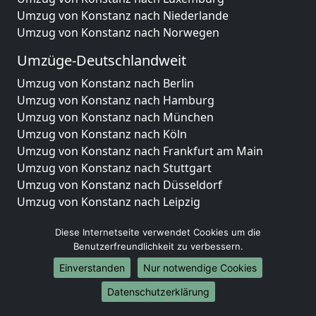
Umzug von Konstanz nach Niederlande
Umzug von Konstanz nach Norwegen
Umzüge-Deutschlandweit
Umzug von Konstanz nach Berlin
Umzug von Konstanz nach Hamburg
Umzug von Konstanz nach München
Umzug von Konstanz nach Köln
Umzug von Konstanz nach Frankfurt am Main
Umzug von Konstanz nach Stuttgart
Umzug von Konstanz nach Düsseldorf
Umzug von Konstanz nach Leipzig
Umzug von Konstanz nach Dortmund
Diese Internetseite verwendet Cookies um die
Umzug von Konstanz nach Essen
Benutzerfreundlichkeit zu verbessern.
Umzug von Konstanz nach Bremen
Umzug von Konstanz nach Dresden
Einverstanden
Nur notwendige Cookies
Umzug von Konstanz nach Hannover
Datenschutzerklärung
Umzug von Konstanz nach Nürnberg