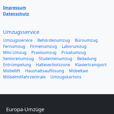
Impressum
Datenschutz
Umzugsservice
Umzugsservice
Behördenumzug
Büroumzug
Fernumzug
Firmenumzug
Laborumzug
Mini Umzug
Praxisumzug
Privatumzug
Seniorenumzug
Studentenumzug
Beiladung
Entrümpelung
Halteverbotszone
Klaviertransport
Möbellift
Haushaltsauflösung
Möbeltaxi
Möbelmitfahrzentrale
Umzugskartons
Europa-Umzüge