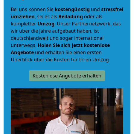
Bei uns können Sie
kostengünstig
und
stressfrei
umziehen
, sei es als
Beiladung
oder als
kompletter
Umzug
. Unser Partnernetzwerk, das
wir über die Jahre aufgebaut haben, ist
deutschlandweit und sogar international
unterwegs.
Holen Sie sich jetzt kostenlose
Angebote
und erhalten Sie einen ersten
Überblick über die Kosten für Ihren Umzug.
Kostenlose Angebote erhalten