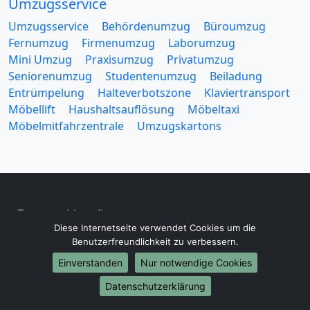
Umzugsservice
Umzugsservice
Behördenumzug
Büroumzug
Fernumzug
Firmenumzug
Laborumzug
Mini Umzug
Praxisumzug
Privatumzug
Seniorenumzug
Studentenumzug
Beiladung
Entrümpelung
Halteverbotszone
Klaviertransport
Möbellift
Haushaltsauflösung
Möbeltaxi
Möbelmitfahrzentrale
Umzugskartons
Europa-Umzüge
Diese Internetseite verwendet Cookies um die
Umzug von Konstanz nach Belarus
Benutzerfreundlichkeit zu verbessern.
Umzug von Konstanz nach Belgien
Einverstanden
Nur notwendige Cookies
Umzug von Konstanz nach Bulgarien
Umzug von Konstanz nach Dänemark
Datenschutzerklärung
Umzug von Konstanz nach England