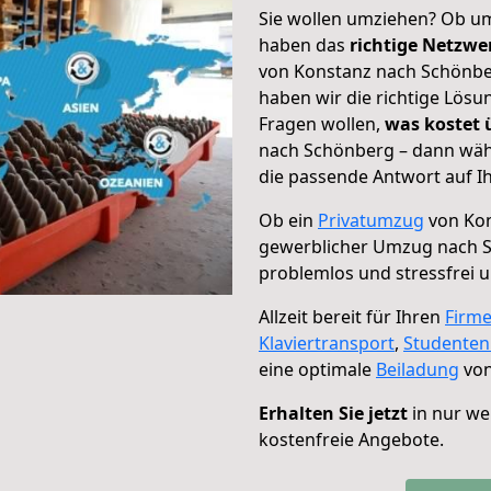
Sie wollen umziehen? Ob um
haben das
richtige Netzw
von Konstanz nach Schönber
haben wir die richtige Lösu
Fragen wollen,
was kostet
nach Schönberg – dann wähl
die passende Antwort auf Ih
Ob ein
Privatumzug
von Kon
gewerblicher Umzug nach 
problemlos und stressfrei 
Allzeit bereit für Ihren
Firm
Klaviertransport
,
Studente
eine optimale
Beiladung
von
Erhalten Sie jetzt
in nur we
kostenfreie Angebote.