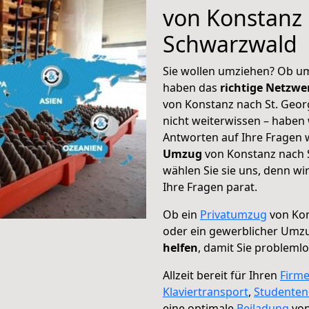
von Konstanz 
Schwarzwald
Sie wollen umziehen? Ob um
haben das
richtige Netzw
von Konstanz nach St. Geo
nicht weiterwissen – haben w
Antworten auf Ihre Fragen 
Umzug
von Konstanz nach 
wählen Sie sie uns, denn w
Ihre Fragen parat.
Ob ein
Privatumzug
von Kon
oder ein gewerblicher Umz
helfen
, damit Sie probleml
Allzeit bereit für Ihren
Firm
Klaviertransport
,
Studente
eine optimale
Beiladung
von