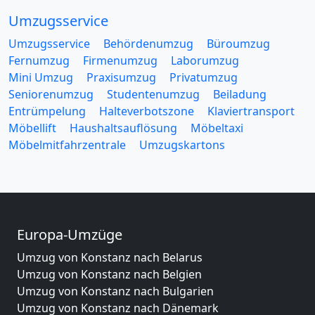
Umzugsservice
Umzugsservice
Behördenumzug
Büroumzug
Fernumzug
Firmenumzug
Laborumzug
Mini Umzug
Praxisumzug
Privatumzug
Seniorenumzug
Studentenumzug
Beiladung
Entrümpelung
Halteverbotszone
Klaviertransport
Möbellift
Haushaltsauflösung
Möbeltaxi
Möbelmitfahrzentrale
Umzugskartons
Europa-Umzüge
Umzug von Konstanz nach Belarus
Umzug von Konstanz nach Belgien
Umzug von Konstanz nach Bulgarien
Umzug von Konstanz nach Dänemark