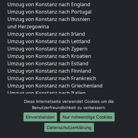
Umzug von Konstanz nach England
Umzug von Konstanz nach Portugal
Umzug von Konstanz nach Bosnien
und Herzegowina
Umzug von Konstanz nach Irland
Umzug von Konstanz nach Lettland
Umzug von Konstanz nach Zypern
Umzug von Konstanz nach Kroatien
Umzug von Konstanz nach Estland
Umzug von Konstanz nach Finnland
Umzug von Konstanz nach Frankreich
Umzug von Konstanz nach Griechenland
Umzug von Konstanz nach Italien
Umzug von Konstanz nach Liechtenstein
Diese Internetseite verwendet Cookies um die
Umzug von Konstanz nach Luxemburg
Benutzerfreundlichkeit zu verbessern.
Umzug von Konstanz nach Niederlande
Einverstanden
Nur notwendige Cookies
Umzug von Konstanz nach Norwegen
Datenschutzerklärung
Umzüge-Deutschlandweit