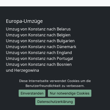
Europa-Umzüge
Umzug von Konstanz nach Belarus
Umzug von Konstanz nach Belgien
Umzug von Konstanz nach Bulgarien
Umzug von Konstanz nach Dänemark
Umzug von Konstanz nach England
Umzug von Konstanz nach Portugal
Umzug von Konstanz nach Bosnien
und Herzegowina
Umzug von Konstanz nach Irland
Diese Internetseite verwendet Cookies um die
Umzug von Konstanz nach Lettland
Benutzerfreundlichkeit zu verbessern.
Umzug von Konstanz nach Zypern
Umzug von Konstanz nach Kroatien
Einverstanden
Nur notwendige Cookies
Umzug von Konstanz nach Estland
Datenschutzerklärung
Umzug von Konstanz nach Finnland