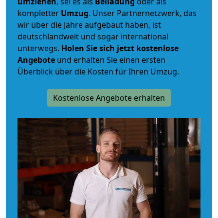
umziehen
, sei es als
Beiladung
oder als
kompletter
Umzug
. Unser Partnernetzwerk, das
wir über die Jahre aufgebaut haben, ist
deutschlandweit und sogar international
unterwegs.
Holen Sie sich jetzt kostenlose
Angebote
und erhalten Sie einen ersten
Überblick über die Kosten für Ihren Umzug.
Kostenlose Angebote erhalten