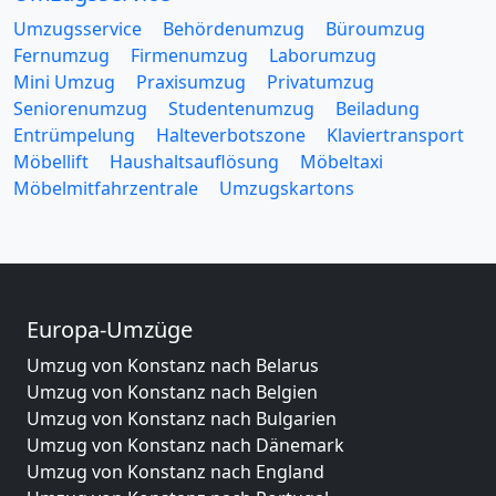
Umzugsservice
Behördenumzug
Büroumzug
Fernumzug
Firmenumzug
Laborumzug
Mini Umzug
Praxisumzug
Privatumzug
Seniorenumzug
Studentenumzug
Beiladung
Entrümpelung
Halteverbotszone
Klaviertransport
Möbellift
Haushaltsauflösung
Möbeltaxi
Möbelmitfahrzentrale
Umzugskartons
Europa-Umzüge
Umzug von Konstanz nach Belarus
Umzug von Konstanz nach Belgien
Umzug von Konstanz nach Bulgarien
Umzug von Konstanz nach Dänemark
Umzug von Konstanz nach England