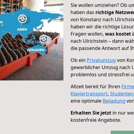
Sie wollen umziehen? Ob um
haben das
richtige Netzw
von Konstanz nach Ulrichste
haben wir die richtige Lösu
Fragen wollen,
was kostet
nach Ulrichstein – dann wäh
die passende Antwort auf Ih
Ob ein
Privatumzug
von Kon
gewerblicher Umzug nach U
problemlos und stressfrei 
Allzeit bereit für Ihren
Firm
Klaviertransport
,
Studente
eine optimale
Beiladung
von
Erhalten Sie jetzt
in nur we
kostenfreie Angebote.