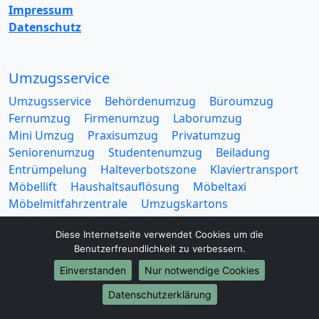
Impressum
Datenschutz
Umzugsservice
Umzugsservice
Behördenumzug
Büroumzug
Fernumzug
Firmenumzug
Laborumzug
Mini Umzug
Praxisumzug
Privatumzug
Seniorenumzug
Studentenumzug
Beiladung
Entrümpelung
Halteverbotszone
Klaviertransport
Möbellift
Haushaltsauflösung
Möbeltaxi
Möbelmitfahrzentrale
Umzugskartons
Diese Internetseite verwendet Cookies um die
Benutzerfreundlichkeit zu verbessern.
Einverstanden
Nur notwendige Cookies
Europa-Umzüge
Datenschutzerklärung
Umzug von Konstanz nach Belarus