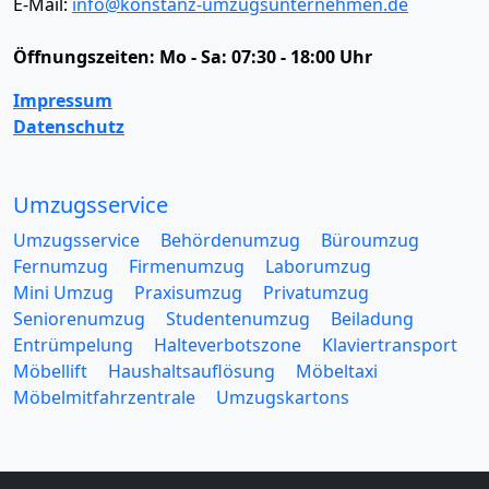
E-Mail:
info@konstanz-umzugsunternehmen.de
Öffnungszeiten:
Mo - Sa: 07:30 - 18:00 Uhr
Impressum
Datenschutz
Umzugsservice
Umzugsservice
Behördenumzug
Büroumzug
Fernumzug
Firmenumzug
Laborumzug
Mini Umzug
Praxisumzug
Privatumzug
Seniorenumzug
Studentenumzug
Beiladung
Entrümpelung
Halteverbotszone
Klaviertransport
Möbellift
Haushaltsauflösung
Möbeltaxi
Möbelmitfahrzentrale
Umzugskartons