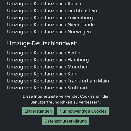
Umzug von Konstanz nach Italien
Umzug von Konstanz nach Liechtenstein
Umzug von Konstanz nach Luxemburg
Umzug von Konstanz nach Niederlande
Umzug von Konstanz nach Norwegen
Umzüge-Deutschlandweit
Umzug von Konstanz nach Berlin
Umzug von Konstanz nach Hamburg
Umzug von Konstanz nach München
Umzug von Konstanz nach Köln
Umzug von Konstanz nach Frankfurt am Main
Umzug von Konstanz nach Stuttgart
Umzug von Konstanz nach Düsseldorf
Diese Internetseite verwendet Cookies um die
Umzug von Konstanz nach Leipzig
Benutzerfreundlichkeit zu verbessern.
Umzug von Konstanz nach Dortmund
Einverstanden
Nur notwendige Cookies
Umzug von Konstanz nach Essen
Datenschutzerklärung
Umzug von Konstanz nach Bremen
Umzug von Konstanz nach Dresden