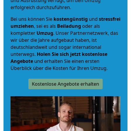
und Ausrüstung verfügt, um den Umzug
erfolgreich durchzuführen.
Bei uns können Sie
kostengünstig
und
stressfrei
umziehen
, sei es als
Beiladung
oder als
kompletter
Umzug
. Unser Partnernetzwerk, das
wir über die Jahre aufgebaut haben, ist
deutschlandweit und sogar international
unterwegs.
Holen Sie sich jetzt kostenlose
Angebote
und erhalten Sie einen ersten
Überblick über die Kosten für Ihren Umzug.
Kostenlose Angebote erhalten