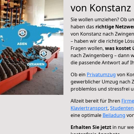
von Konstanz
Sie wollen umziehen? Ob um
haben das
richtige Netzw
von Konstanz nach Zwingenb
– haben wir die richtige Lö
Fragen wollen,
was kostet
nach Zwingenberg – dann wä
die passende Antwort auf Ih
Ob ein
Privatumzug
von Kon
gewerblicher Umzug nach 
problemlos und stressfrei 
Allzeit bereit für Ihren
Firm
Klaviertransport
,
Studente
eine optimale
Beiladung
von
Erhalten Sie jetzt
in nur we